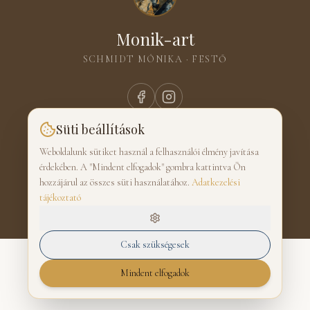
Monik-art
SCHMIDT MÓNIKA · FESTŐ
Süti beállítások
Adatkezelési tájékoztató
|
Süti beállítások
|
Admin
Weboldalunk sütiket használ a felhasználói élmény javítása
érdekében. A "Mindent elfogadok" gombra kattintva Ön
hozzájárul az összes süti használatához.
Adatkezelési
tájékoztató
©
2026
Monik-art. Minden jog fenntartva.
Csak szükségesek
Mindent elfogadok