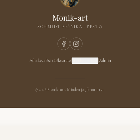
Monik-art
SCHMIDT MÓNIKA · FESTŐ
Adatkezelési tájékoztató
|
Süti beállítások
|
Admin
©
2026
Monik-art. Minden jog fenntartva.