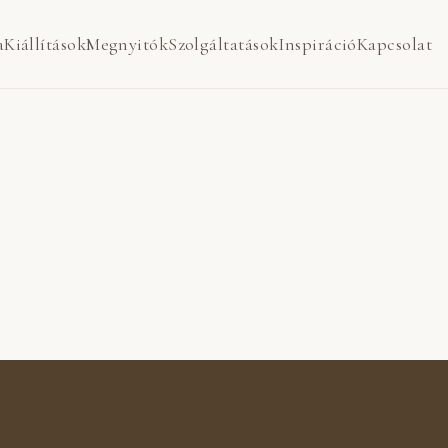
a
Kiállítások
Megnyitók
Szolgáltatások
Inspiráció
Kapcsolat