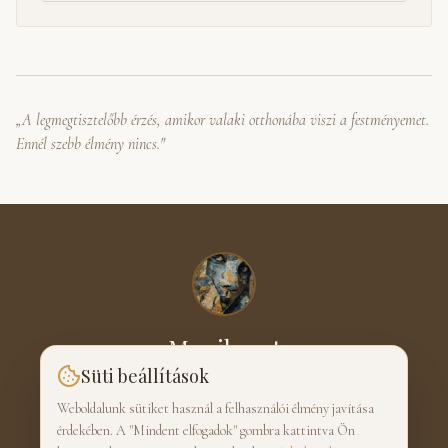
„A legmegtisztelőbb érzés, amikor valaki otthonába viszi a festményemet.
Ennél szebb élmény nincs."
Monik-art
Süti beállítások
SCHMIDT MÓNIKA · FESTŐ
Weboldalunk sütiket használ a felhasználói élmény javítása
érdekében. A "Mindent elfogadok" gombra kattintva Ön