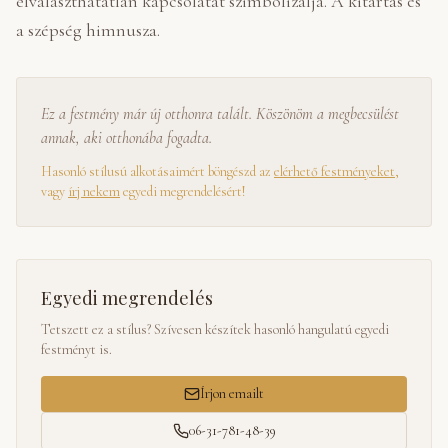
elválaszthatatlan kapcsolatát szimbolizálja. A kitartás és
a szépség himnusza.
Ez a festmény már új otthonra talált. Köszönöm a megbecsülést
annak, aki otthonába fogadta.
Hasonló stílusú alkotásaimért böngészd az
elérhető festményeket
,
vagy
írj nekem
egyedi megrendelésért!
Egyedi megrendelés
Tetszett ez a stílus? Szívesen készítek hasonló hangulatú egyedi
festményt is.
Írjon emailt
06-31-781-48-39