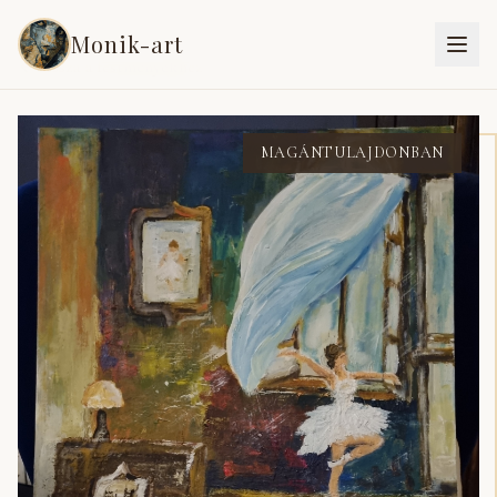
Monik-art
Vissza a festményekhez
MAGÁNTULAJDONBAN