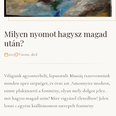
Milyen nyomot hagysz magad
után?
2025
Vászon, akril
Világunk agyonterhelt, lepusztult. Muszáj észrevennünk
minden apró szépséget, és óvni azt. Amennyire modern,
szinte plakátszerű a festmény, olyan mély dolgot jelez...
mit hagysz magad után? Mire vigyázol életedben? Jelen
lenni c.egyéni kiállításomon szerepelt festmény