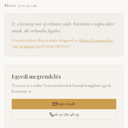
Méret:
70 x 70 cm
Ez a festmény már új otthonra talált. Köszönöm a megbecsülést
annak, aki otthonába fogadta.
Hasonló stílusú alkotásaimért böngészd az
elérhető festményeket
,
vagy
írj nekem
egyedi megrendelésért!
Egyedi megrendelés
Tetszett ez a stílus? Szívesen készítek hasonló hangulatú egyedi
festményt is.
Írjon emailt
06-31-781-48-39