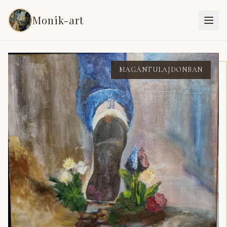
Monik-art
Vissza a festményekhez
MAGÁNTULAJDONBAN