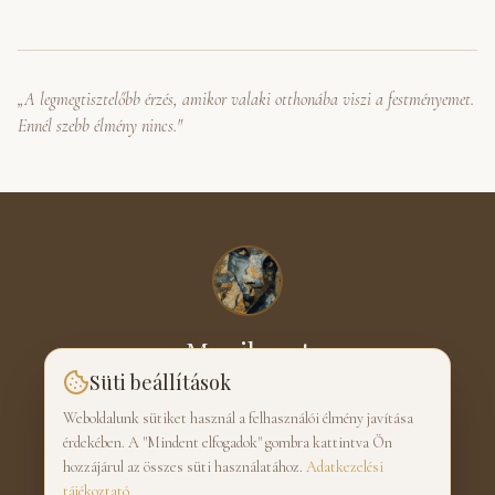
„A legmegtisztelőbb érzés, amikor valaki otthonába viszi a festményemet.
Ennél szebb élmény nincs."
Monik-art
Süti beállítások
SCHMIDT MÓNIKA · FESTŐ
Weboldalunk sütiket használ a felhasználói élmény javítása
érdekében. A "Mindent elfogadok" gombra kattintva Ön
hozzájárul az összes süti használatához.
Adatkezelési
tájékoztató