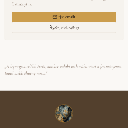
festményt is.
Írjon emailt
06-31-781-48-39
„A legmegtisztelőbb érzés, amikor valaki otthonába viszi a festményemet.
Ennél szebb élmény nincs."