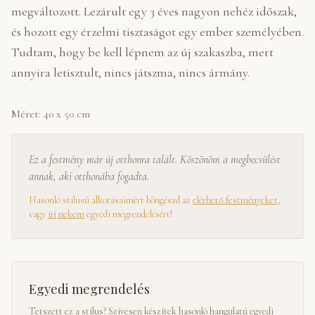
megváltozott. Lezárult egy 3 éves nagyon nehéz időszak,
és hozott egy érzelmi tisztaságot egy ember személyében.
Tudtam, hogy be kell lépnem az új szakaszba, mert
annyira letisztult, nincs játszma, nincs ármány.
Méret:
40 x 50 cm
Ez a festmény már új otthonra talált. Köszönöm a megbecsülést
annak, aki otthonába fogadta.
Hasonló stílusú alkotásaimért böngészd az
elérhető festményeket
,
vagy
írj nekem
egyedi megrendelésért!
Egyedi megrendelés
Tetszett ez a stílus? Szívesen készítek hasonló hangulatú egyedi