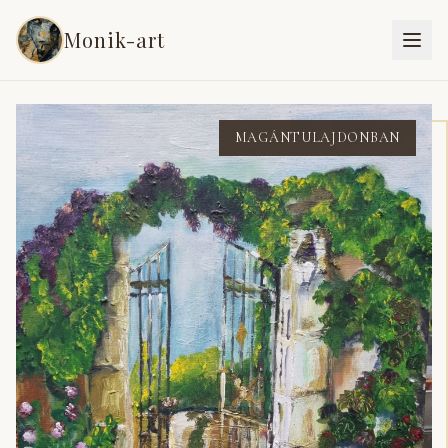
Monik-art
Vissza a festményekhez
MAGÁNTULAJDONBAN