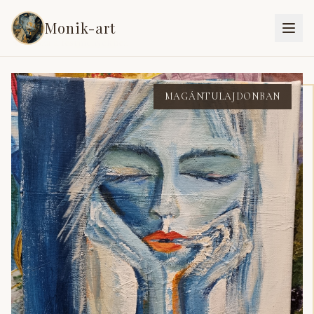
Monik-art
Vissza a festményekhez
MAGÁNTULAJDONBAN