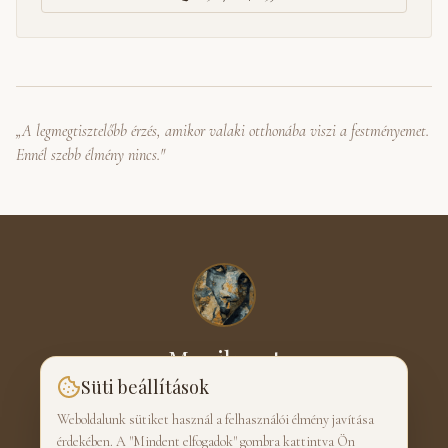
„A legmegtisztelőbb érzés, amikor valaki otthonába viszi a festményemet.
Ennél szebb élmény nincs."
Monik-art
Süti beállítások
SCHMIDT MÓNIKA · FESTŐ
Weboldalunk sütiket használ a felhasználói élmény javítása
érdekében. A "Mindent elfogadok" gombra kattintva Ön