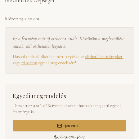
mozdulatok szépségét.
Méret:
25 x 30 cm
Ez a festmény már új otthonra talált. Köszönöm a megbecsülést
annak, aki otthonába fogadta.
Hasonló stílusú alkotásaimért böngészd az
elérhető festményeket
,
vagy
írj nekem
egyedi megrendelésért!
Egyedi megrendelés
Tetszett ez a stílus? Szívesen készítek hasonló hangulatú egyedi
festményt is.
Írjon emailt
06-31-781-48-39