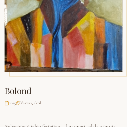
Bolond
2025
Vászon, akril
Szilveszter éjjelén festettem... ha ismeri valaki a tarot-