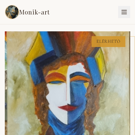
Monik-art
Vissza a festményekhez
ELÉRHETŐ