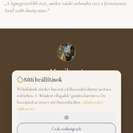
„A legmegtisztelőbb érzés, amikor valaki otthonába viszi a festményemet.
Ennél szebb élmény nincs."
Monik-art
Süti beállítások
SCHMIDT MÓNIKA · FESTŐ
Weboldalunk sütiket használ a felhasználói élmény javítása
érdekében. A "Mindent elfogadok" gombra kattintva Ön
hozzájárul az összes süti használatához.
Adatkezelési
tájékoztató
Adatkezelési tájékoztató
|
Süti beállítások
|
Admin
Csak szükségesek