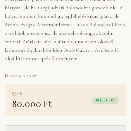
kártyát... de ha a régi udvari bolondokra gondolunk... ő
bölcs, mindent kimondhat, legfeljebb kikacagják... de
őszinte és igaz. Absztrakt forma... hisz a Bolond az illúzió,
a trükkök mestere is... de a színek sokasága abszolút
emberi. Zsűrizett kép. -aláírt dokumentum-oklevél-
látható az díjaknál. Golden Duck Galéria -ArtDeco III
c.kiállításon szerepelt festményem.
Méret:
50 x 70 cm
ÁR
80.000 Ft
ELÉRHETŐ