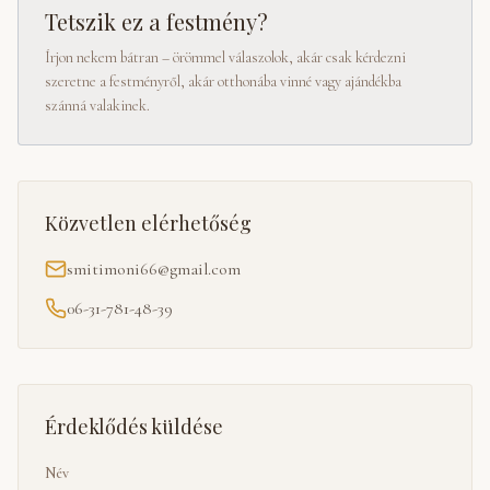
Tetszik ez a festmény?
Írjon nekem bátran – örömmel válaszolok, akár csak kérdezni
szeretne a festményről, akár otthonába vinné vagy ajándékba
szánná valakinek.
Közvetlen elérhetőség
smitimoni66@gmail.com
06-31-781-48-39
Érdeklődés küldése
Név