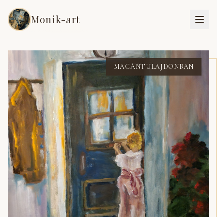
Monik-art
Vissza a festményekhez
MAGÁNTULAJDONBAN