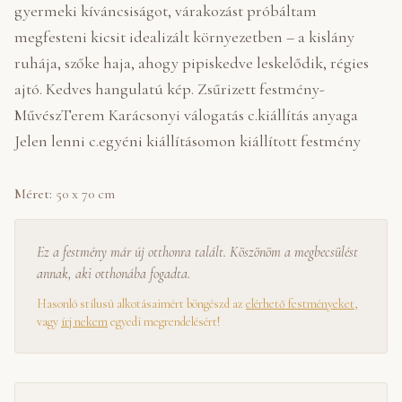
gyermeki kíváncsiságot, várakozást próbáltam
megfesteni kicsit idealizált környezetben – a kislány
ruhája, szőke haja, ahogy pipiskedve leskelődik, régies
ajtó. Kedves hangulatú kép. Zsűrizett festmény-
MűvészTerem Karácsonyi válogatás c.kiállítás anyaga
Jelen lenni c.egyéni kiállításomon kiállított festmény
Méret:
50 x 70 cm
Ez a festmény már új otthonra talált. Köszönöm a megbecsülést
annak, aki otthonába fogadta.
Hasonló stílusú alkotásaimért böngészd az
elérhető festményeket
,
vagy
írj nekem
egyedi megrendelésért!