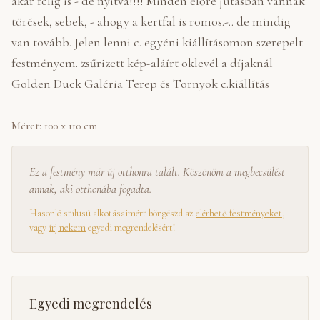
akár félig is - de nyitva!!!! Minden előre jutásban vannak
törések, sebek, - ahogy a kertfal is romos.-.. de mindig
van tovább. Jelen lenni c. egyéni kiállításomon szerepelt
festményem. zsűrizett kép-aláírt oklevél a díjaknál
Golden Duck Galéria Terep és Tornyok c.kiállítás
Méret:
100 x 110 cm
Ez a festmény már új otthonra talált. Köszönöm a megbecsülést
annak, aki otthonába fogadta.
Hasonló stílusú alkotásaimért böngészd az
elérhető festményeket
,
vagy
írj nekem
egyedi megrendelésért!
Egyedi megrendelés