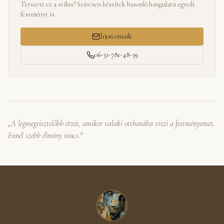
Tetszett ez a stílus? Szívesen készítek hasonló hangulatú egyedi
festményt is.
Írjon emailt
06-31-781-48-39
„A legmegtisztelőbb érzés, amikor valaki otthonába viszi a festményemet.
Ennél szebb élmény nincs."