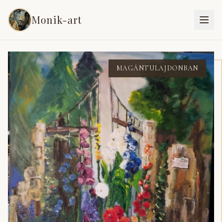
Monik-art
Vissza a festményekhez
MAGÁNTULAJDONBAN