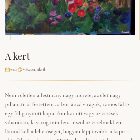
A kert
2025
Vászon, akril
Nem véletlen a festmény nagy mérete, az élet nagy
pillanatiról festettem.. a burjánzó virágok, romos fal és
egy félig nyitott kapu. Amikor ott vagy az érzések
viharában, kavarog minden... úszol az érzelmekben...
látnod kell a lehetőséget, hogyan lépj tovább. a kapu --